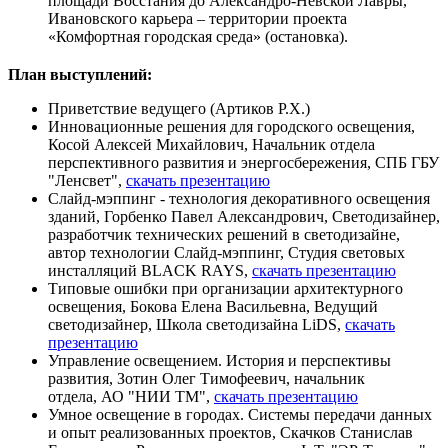
площади Восстания до Александро-Невской Лавры,
Ивановского карьера – территории проекта
«Комфортная городская среда» (остановка).
План выступлений:
Приветствие ведущего (Артиков Р.Х.)
Инновационные решения для городского освещения,
Косой Алексей Михайлович, Начальник отдела
перспективного развития и энергосбережения, СПБ ГБУ
"Ленсвет",
скачать презентацию
Слайд-мэппинг - технология декоративного освещения
зданий, Горбенко Павел Александрович, Светодизайнер,
разработчик технических решений в светодизайне,
автор технологии Слайд-мэппинг, Студия световых
инсталляций BLACK RAYS,
скачать презентацию
Типовые ошибки при организации архитектурного
освещения, Бокова Елена Васильевна, Ведущий
светодизайнер, Школа светодизайна LiDS,
скачать
презентацию
Управление освещением. История и перспективы
развития, Зотин Олег Тимофеевич, начальник
отдела, АО "НИИ ТМ",
скачать презентацию
Умное освещение в городах. Системы передачи данных
и опыт реализованных проектов, Скачков Станислав