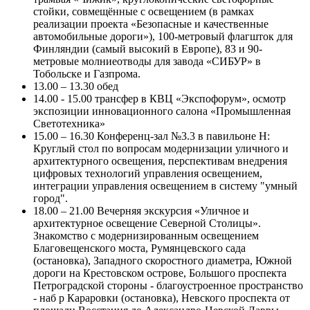
стойки, совмещённые с освещением (в рамках
реализации проекта «Безопасные и качественные
автомобильные дороги»), 100-метровый флагшток для
Финляндии (самый высокий в Европе), 83 и 90-
метровые молниеотводы для завода «СИБУР» в
Тобольске и Газпрома.
13.00 – 13.30 обед
14.00 - 15.00 трансфер в КВЦ «Экспофорум», осмотр
экспозиции инновационного салона «Промышленная
Светотехника»
15.00 – 16.30 Конференц-зал №3.3 в павильоне Н:
Круглый стол по вопросам модернизации уличного и
архитектурного освещения, перспективам внедрения
цифровых технологий управления освещением,
интеграции управления освещением в систему "умный
город".
18.00 – 21.00 Вечерняя экскурсия «Уличное и
архитектурное освещение Северной Столицы».
Знакомство с модернизированным освещением
Благовещенского моста, Румянцевского сада
(остановка), Западного скоростного диаметра, Южной
дороги на Крестовском острове, Большого проспекта
Петроградской стороны - благоустроенное пространство
- наб р Караровки (остановка), Невского проспекта от