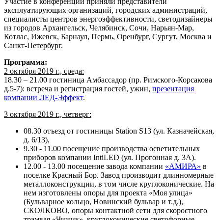
Участие в конференции приняли представители
эксплуатирующих организаций, городских администраций,
специалисты центров энергоэффективности, светодизайнеры
из городов Архангельск, Челябинск, Сочи, Нарьян-Мар,
Котлас, Ижевск, Барнаул, Пермь, Оренбург, Сургут, Москва и
Санкт-Петербург.
Программа:
2 октября 2019 г., среда:
18.30 – 21.00 гостиница Амбассадор (пр. Римского-Корсакова
д.5-7): встреча и регистрация гостей, ужин,
презентация
компании ЛЕД-Эффект
.
3 октября 2019 г., четверг:
08.30 отъезд от гостиницы Station S13 (ул. Казначейская,
д. 6/13),
9.30 - 11.00 посещение производства осветительных
приборов компании IntiLED (ул. Прогонная д. 3А).
12.00 - 13.00 посещение завода компании
«АМИРА»
в
поселке Красный Бор. Завод производит длинномерные
металлоконструкции, в том числе круглоконические. На
нем изготовлены опоры для проекта «Моя улица»
(Бульварное кольцо, Новинский бульвар и т.д.),
СКОЛКОВО, опоры контактной сети для скоростного
трамвая «Чижик», круглоконические светофорные